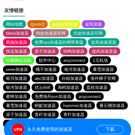
友情链接
网站地图
QuickQ
旋风加速度器
旋风加速
tiktok加速器
狗急加速器官网
优途加速器官网
风驰加速器
免费vps加速器外网苹果版
旋风加速度器
快连加速器
原子加速器
快鸭加速器
旋风加速度器
外网网址导航
软件中心
anyconnect
1元机场
veee加速器
橘子加速器
银河加速器
暴雪加速器
银河加速器
abc加速器
白鲸加速器
海外梯子官网
银河加速器
优云666
海鸥加速器
荔枝加速器
蜜蜂加速器
免费海外pvn加速器
anyconnect
暴雪加速器
蚂蚁加速器
hammer加速器
番石榴加速器
原子加速器
青柠加速器
青柠加速器
vp(永久免费)加速器
永久免费使用的加速器
下载