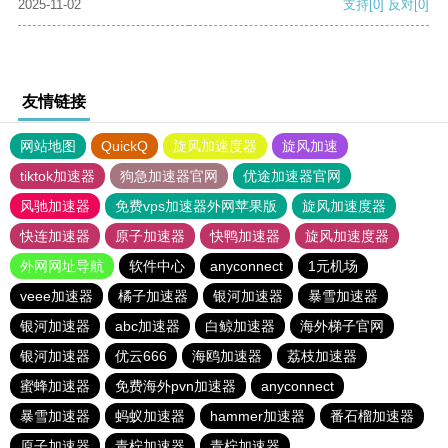
2025-11-02
支持
[0]
反对
[0]
友情链接
网站地图
QuickQ
旋风加速度器
旋风加速
tiktok加速器
狗急加速器官网
优途加速器官网
风驰加速器
免费vps加速器外网苹果版
旋风加速度器
快连加速器
原子加速器
快鸭加速器
旋风加速度器
外网网址导航
软件中心
anyconnect
1元机场
veee加速器
橘子加速器
银河加速器
暴雪加速器
银河加速器
abc加速器
白鲸加速器
海外梯子官网
银河加速器
优云666
海鸥加速器
荔枝加速器
蜜蜂加速器
免费海外pvn加速器
anyconnect
暴雪加速器
蚂蚁加速器
hammer加速器
番石榴加速器
原子加速器
青柠加速器
青柠加速器