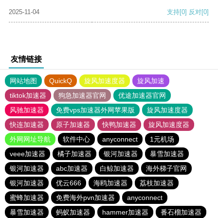
2025-11-04
支持
[0]
反对
[0]
友情链接
网站地图
QuickQ
旋风加速度器
旋风加速
tiktok加速器
狗急加速器官网
优途加速器官网
风驰加速器
免费vps加速器外网苹果版
旋风加速度器
快连加速器
原子加速器
快鸭加速器
旋风加速度器
外网网址导航
软件中心
anyconnect
1元机场
veee加速器
橘子加速器
银河加速器
暴雪加速器
银河加速器
abc加速器
白鲸加速器
海外梯子官网
银河加速器
优云666
海鸥加速器
荔枝加速器
蜜蜂加速器
免费海外pvn加速器
anyconnect
暴雪加速器
蚂蚁加速器
hammer加速器
番石榴加速器