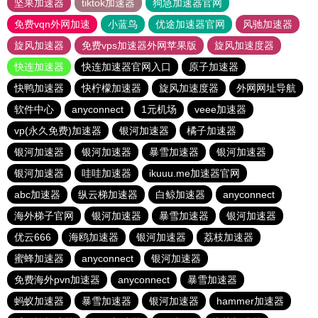
坚果加速器
tiktok加速器
狗急加速器官网
免费vqn外网加速
小蓝鸟
优途加速器官网
风驰加速器
旋风加速器
免费vps加速器外网苹果版
旋风加速度器
快连加速器
快连加速器官网入口
原子加速器
快鸭加速器
快柠檬加速器
旋风加速度器
外网网址导航
软件中心
anyconnect
1元机场
veee加速器
vp(永久免费)加速器
银河加速器
橘子加速器
银河加速器
银河加速器
暴雪加速器
银河加速器
银河加速器
哇哇加速器
ikuuu.me加速器官网
abc加速器
纵云梯加速器
白鲸加速器
anyconnect
海外梯子官网
银河加速器
暴雪加速器
银河加速器
优云666
海鸥加速器
银河加速器
荔枝加速器
蜜蜂加速器
anyconnect
银河加速器
免费海外pvn加速器
anyconnect
暴雪加速器
蚂蚁加速器
暴雪加速器
银河加速器
hammer加速器