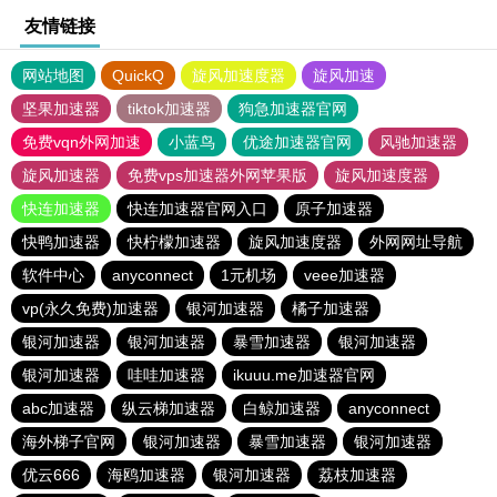
友情链接
网站地图
QuickQ
旋风加速度器
旋风加速
坚果加速器
tiktok加速器
狗急加速器官网
免费vqn外网加速
小蓝鸟
优途加速器官网
风驰加速器
旋风加速器
免费vps加速器外网苹果版
旋风加速度器
快连加速器
快连加速器官网入口
原子加速器
快鸭加速器
快柠檬加速器
旋风加速度器
外网网址导航
软件中心
anyconnect
1元机场
veee加速器
vp(永久免费)加速器
银河加速器
橘子加速器
银河加速器
银河加速器
暴雪加速器
银河加速器
银河加速器
哇哇加速器
ikuuu.me加速器官网
abc加速器
纵云梯加速器
白鲸加速器
anyconnect
海外梯子官网
银河加速器
暴雪加速器
银河加速器
优云666
海鸥加速器
银河加速器
荔枝加速器