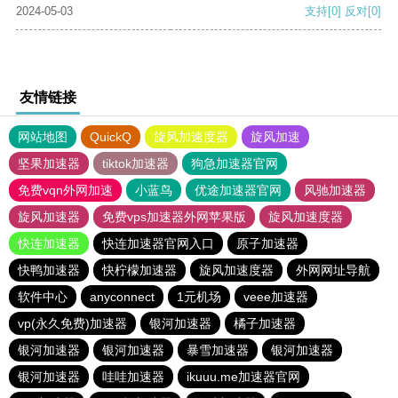
2024-05-03
支持
[0]
反对
[0]
友情链接
网站地图
QuickQ
旋风加速度器
旋风加速
坚果加速器
tiktok加速器
狗急加速器官网
免费vqn外网加速
小蓝鸟
优途加速器官网
风驰加速器
旋风加速器
免费vps加速器外网苹果版
旋风加速度器
快连加速器
快连加速器官网入口
原子加速器
快鸭加速器
快柠檬加速器
旋风加速度器
外网网址导航
软件中心
anyconnect
1元机场
veee加速器
vp(永久免费)加速器
银河加速器
橘子加速器
银河加速器
银河加速器
暴雪加速器
银河加速器
银河加速器
哇哇加速器
ikuuu.me加速器官网