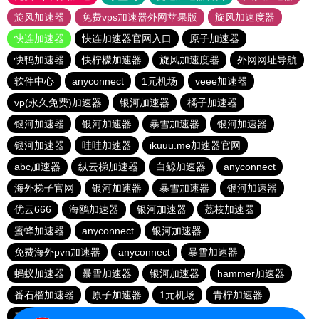
旋风加速器
免费vps加速器外网苹果版
旋风加速度器
快连加速器
快连加速器官网入口
原子加速器
快鸭加速器
快柠檬加速器
旋风加速度器
外网网址导航
软件中心
anyconnect
1元机场
veee加速器
vp(永久免费)加速器
银河加速器
橘子加速器
银河加速器
银河加速器
暴雪加速器
银河加速器
银河加速器
哇哇加速器
ikuuu.me加速器官网
abc加速器
纵云梯加速器
白鲸加速器
anyconnect
海外梯子官网
银河加速器
暴雪加速器
银河加速器
优云666
海鸥加速器
银河加速器
荔枝加速器
蜜蜂加速器
anyconnect
银河加速器
免费海外pvn加速器
anyconnect
暴雪加速器
蚂蚁加速器
暴雪加速器
银河加速器
hammer加速器
番石榴加速器
原子加速器
1元机场
青柠加速器
青柠加速器
vp(永久免费)加速器