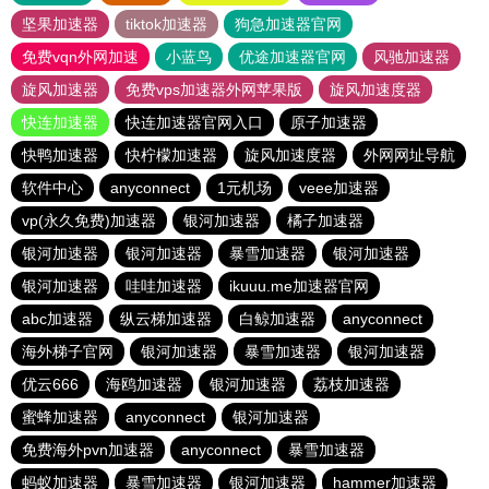
坚果加速器
tiktok加速器
狗急加速器官网
免费vqn外网加速
小蓝鸟
优途加速器官网
风驰加速器
旋风加速器
免费vps加速器外网苹果版
旋风加速度器
快连加速器
快连加速器官网入口
原子加速器
快鸭加速器
快柠檬加速器
旋风加速度器
外网网址导航
软件中心
anyconnect
1元机场
veee加速器
vp(永久免费)加速器
银河加速器
橘子加速器
银河加速器
银河加速器
暴雪加速器
银河加速器
银河加速器
哇哇加速器
ikuuu.me加速器官网
abc加速器
纵云梯加速器
白鲸加速器
anyconnect
海外梯子官网
银河加速器
暴雪加速器
银河加速器
优云666
海鸥加速器
银河加速器
荔枝加速器
蜜蜂加速器
anyconnect
银河加速器
免费海外pvn加速器
anyconnect
暴雪加速器
蚂蚁加速器
暴雪加速器
银河加速器
hammer加速器