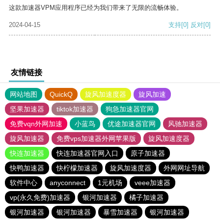
这款加速器VPM应用程序已经为我们带来了无限的流畅体验。
2024-04-15
支持
[0]
反对
[0]
友情链接
网站地图
QuickQ
旋风加速度器
旋风加速
坚果加速器
tiktok加速器
狗急加速器官网
免费vqn外网加速
小蓝鸟
优途加速器官网
风驰加速器
旋风加速器
免费vps加速器外网苹果版
旋风加速度器
快连加速器
快连加速器官网入口
原子加速器
快鸭加速器
快柠檬加速器
旋风加速度器
外网网址导航
软件中心
anyconnect
1元机场
veee加速器
vp(永久免费)加速器
银河加速器
橘子加速器
银河加速器
银河加速器
暴雪加速器
银河加速器