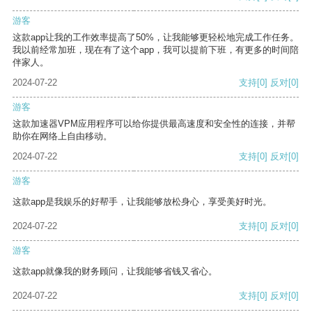
游客
这款app让我的工作效率提高了50%，让我能够更轻松地完成工作任务。
我以前经常加班，现在有了这个app，我可以提前下班，有更多的时间陪
伴家人。
2024-07-22
支持
[0]
反对
[0]
游客
这款加速器VPM应用程序可以给你提供最高速度和安全性的连接，并帮
助你在网络上自由移动。
2024-07-22
支持
[0]
反对
[0]
游客
这款app是我娱乐的好帮手，让我能够放松身心，享受美好时光。
2024-07-22
支持
[0]
反对
[0]
游客
这款app就像我的财务顾问，让我能够省钱又省心。
2024-07-22
支持
[0]
反对
[0]