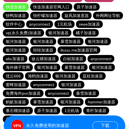
快连加速器
快连加速器官网入口
原子加速器
快鸭加速器
快柠檬加速器
旋风加速度器
外网网址导航
软件中心
anyconnect
1元机场
veee加速器
vp(永久免费)加速器
银河加速器
橘子加速器
银河加速器
银河加速器
暴雪加速器
银河加速器
银河加速器
哇哇加速器
ikuuu.me加速器官网
abc加速器
纵云梯加速器
白鲸加速器
anyconnect
海外梯子官网
银河加速器
暴雪加速器
银河加速器
优云666
海鸥加速器
银河加速器
荔枝加速器
蜜蜂加速器
anyconnect
银河加速器
免费海外pvn加速器
anyconnect
暴雪加速器
蚂蚁加速器
暴雪加速器
银河加速器
hammer加速器
番石榴加速器
原子加速器
1元机场
青柠加速器
青柠加速器
vp(永久免费)加速器
永久免费使用的加速器
下载