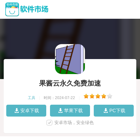
果酱云永久免费加速
工具
|
时间：2024-07-22
|
安卓下载
苹果下载
PC下载
安卓市场，安全绿色