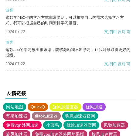
游客
这款学习软件的学习方式非常灵活，可以根据自己的需求选择学习方
式。我可以根据自己的时间安排学习进度。
2024-07-22
支持
[0]
反对
[0]
游客
这款app的学习氛围很浓厚，能够激励我不断学习，让我能够取得更好的
成绩。
2024-07-22
支持
[0]
反对
[0]
友情链接
网站地图
QuickQ
旋风加速度器
旋风加速
坚果加速器
tiktok加速器
狗急加速器官网
免费vqn外网加速
小蓝鸟
优途加速器官网
风驰加速器
旋风加速器
免费vps加速器外网苹果版
旋风加速度器