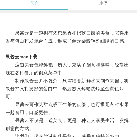
简介
排行
果酱云是一道拥有浓郁果香和绵软口感的美食，它将果
酱与蛋白打发混合而成，形成了像云朵般轻盈细腻的口感。
果酱云mac下载
这道美食色泽鲜艳、诱人，充满了创意和趣味，经常出
现在各种餐厅的创意菜单中。
制作果酱云并不复杂，只需准备新鲜水果制作果酱，将
果酱拌入打发好的蛋白中，然后放入烤箱烘烤至金黄色即
可。
果酱云可作为甜点或下午茶的点缀，也可搭配各种水果
一起食用，口感更佳。
果酱云不仅是一道美食，更是一种让人享受生活、发挥
创意的方式。
让我们一起来尝试制作果酱云，感受其独特的魅力