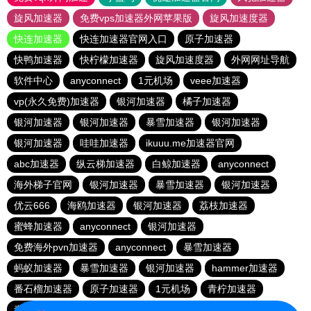
旋风加速器
免费vps加速器外网苹果版
旋风加速度器
快连加速器
快连加速器官网入口
原子加速器
快鸭加速器
快柠檬加速器
旋风加速度器
外网网址导航
软件中心
anyconnect
1元机场
veee加速器
vp(永久免费)加速器
银河加速器
橘子加速器
银河加速器
银河加速器
暴雪加速器
银河加速器
银河加速器
哇哇加速器
ikuuu.me加速器官网
abc加速器
纵云梯加速器
白鲸加速器
anyconnect
海外梯子官网
银河加速器
暴雪加速器
银河加速器
优云666
海鸥加速器
银河加速器
荔枝加速器
蜜蜂加速器
anyconnect
银河加速器
免费海外pvn加速器
anyconnect
暴雪加速器
蚂蚁加速器
暴雪加速器
银河加速器
hammer加速器
番石榴加速器
原子加速器
1元机场
青柠加速器
青柠加速器
vp(永久免费)加速器