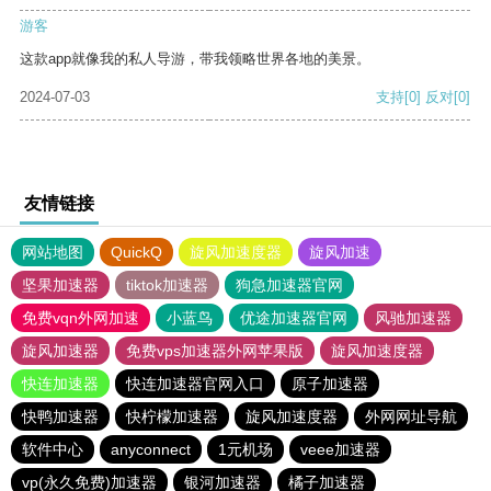
游客
这款app就像我的私人导游，带我领略世界各地的美景。
2024-07-03
支持
[0]
反对
[0]
友情链接
网站地图
QuickQ
旋风加速度器
旋风加速
坚果加速器
tiktok加速器
狗急加速器官网
免费vqn外网加速
小蓝鸟
优途加速器官网
风驰加速器
旋风加速器
免费vps加速器外网苹果版
旋风加速度器
快连加速器
快连加速器官网入口
原子加速器
快鸭加速器
快柠檬加速器
旋风加速度器
外网网址导航
软件中心
anyconnect
1元机场
veee加速器
vp(永久免费)加速器
银河加速器
橘子加速器