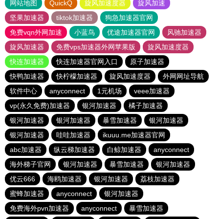
网站地图
QuickQ
旋风加速度器
旋风加速
坚果加速器
tiktok加速器
狗急加速器官网
免费vqn外网加速
小蓝鸟
优途加速器官网
风驰加速器
旋风加速器
免费vps加速器外网苹果版
旋风加速度器
快连加速器
快连加速器官网入口
原子加速器
快鸭加速器
快柠檬加速器
旋风加速度器
外网网址导航
软件中心
anyconnect
1元机场
veee加速器
vp(永久免费)加速器
银河加速器
橘子加速器
银河加速器
银河加速器
暴雪加速器
银河加速器
银河加速器
哇哇加速器
ikuuu.me加速器官网
abc加速器
纵云梯加速器
白鲸加速器
anyconnect
海外梯子官网
银河加速器
暴雪加速器
银河加速器
优云666
海鸥加速器
银河加速器
荔枝加速器
蜜蜂加速器
anyconnect
银河加速器
免费海外pvn加速器
anyconnect
暴雪加速器