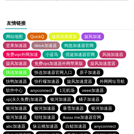
友情链接
网站地图
QuickQ
旋风加速度器
旋风加速
坚果加速器
tiktok加速器
狗急加速器官网
免费vqn外网加速
小蓝鸟
优途加速器官网
风驰加速器
旋风加速器
免费vps加速器外网苹果版
旋风加速度器
快连加速器
快连加速器官网入口
原子加速器
快鸭加速器
快柠檬加速器
旋风加速度器
外网网址导航
软件中心
anyconnect
1元机场
veee加速器
vp(永久免费)加速器
银河加速器
橘子加速器
银河加速器
银河加速器
暴雪加速器
银河加速器
银河加速器
哇哇加速器
ikuuu.me加速器官网
abc加速器
纵云梯加速器
白鲸加速器
anyconnect