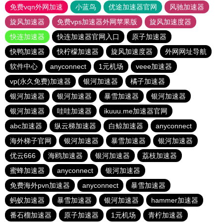
免费vqn外网加速
小蓝鸟
优途加速器官网
风驰加速器
旋风加速器
免费vps加速器外网苹果版
旋风加速度器
快连加速器
快连加速器官网入口
原子加速器
快鸭加速器
快柠檬加速器
旋风加速度器
外网网址导航
软件中心
anyconnect
1元机场
veee加速器
vp(永久免费)加速器
银河加速器
橘子加速器
银河加速器
银河加速器
暴雪加速器
银河加速器
银河加速器
哇哇加速器
ikuuu.me加速器官网
abc加速器
纵云梯加速器
白鲸加速器
anyconnect
海外梯子官网
银河加速器
暴雪加速器
银河加速器
优云666
海鸥加速器
银河加速器
荔枝加速器
蜜蜂加速器
anyconnect
银河加速器
免费海外pvn加速器
anyconnect
暴雪加速器
蚂蚁加速器
暴雪加速器
银河加速器
hammer加速器
番石榴加速器
原子加速器
1元机场
青柠加速器