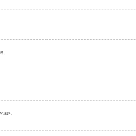
野。
区的线路。