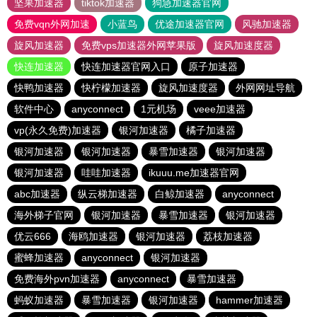
坚果加速器
tiktok加速器
狗急加速器官网
免费vqn外网加速
小蓝鸟
优途加速器官网
风驰加速器
旋风加速器
免费vps加速器外网苹果版
旋风加速度器
快连加速器
快连加速器官网入口
原子加速器
快鸭加速器
快柠檬加速器
旋风加速度器
外网网址导航
软件中心
anyconnect
1元机场
veee加速器
vp(永久免费)加速器
银河加速器
橘子加速器
银河加速器
银河加速器
暴雪加速器
银河加速器
银河加速器
哇哇加速器
ikuuu.me加速器官网
abc加速器
纵云梯加速器
白鲸加速器
anyconnect
海外梯子官网
银河加速器
暴雪加速器
银河加速器
优云666
海鸥加速器
银河加速器
荔枝加速器
蜜蜂加速器
anyconnect
银河加速器
免费海外pvn加速器
anyconnect
暴雪加速器
蚂蚁加速器
暴雪加速器
银河加速器
hammer加速器