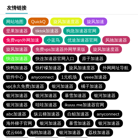
友情链接
网站地图
QuickQ
旋风加速度器
旋风加速
坚果加速器
tiktok加速器
狗急加速器官网
免费vqn外网加速
小蓝鸟
优途加速器官网
风驰加速器
旋风加速器
免费vps加速器外网苹果版
旋风加速度器
快连加速器
快连加速器官网入口
原子加速器
快鸭加速器
快柠檬加速器
旋风加速度器
外网网址导航
软件中心
anyconnect
1元机场
veee加速器
vp(永久免费)加速器
银河加速器
橘子加速器
银河加速器
银河加速器
暴雪加速器
银河加速器
银河加速器
哇哇加速器
ikuuu.me加速器官网
abc加速器
纵云梯加速器
白鲸加速器
anyconnect
海外梯子官网
银河加速器
暴雪加速器
银河加速器
优云666
海鸥加速器
银河加速器
荔枝加速器