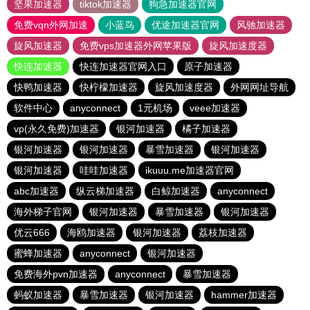
坚果加速器
tiktok加速器
狗急加速器官网
免费vqn外网加速
小蓝鸟
优途加速器官网
风驰加速器
旋风加速器
免费vps加速器外网苹果版
旋风加速度器
快连加速器
快连加速器官网入口
原子加速器
快鸭加速器
快柠檬加速器
旋风加速度器
外网网址导航
软件中心
anyconnect
1元机场
veee加速器
vp(永久免费)加速器
银河加速器
橘子加速器
银河加速器
银河加速器
暴雪加速器
银河加速器
银河加速器
哇哇加速器
ikuuu.me加速器官网
abc加速器
纵云梯加速器
白鲸加速器
anyconnect
海外梯子官网
银河加速器
暴雪加速器
银河加速器
优云666
海鸥加速器
银河加速器
荔枝加速器
蜜蜂加速器
anyconnect
银河加速器
免费海外pvn加速器
anyconnect
暴雪加速器
蚂蚁加速器
暴雪加速器
银河加速器
hammer加速器