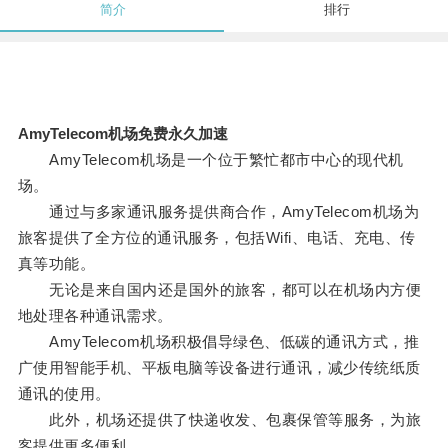
简介
排行
AmyTelecom机场免费永久加速
AmyTelecom机场是一个位于繁忙都市中心的现代机
场。
通过与多家通讯服务提供商合作，AmyTelecom机场为
旅客提供了全方位的通讯服务，包括Wifi、电话、充电、传
真等功能。
无论是来自国内还是国外的旅客，都可以在机场内方便
地处理各种通讯需求。
AmyTelecom机场积极倡导绿色、低碳的通讯方式，推
广使用智能手机、平板电脑等设备进行通讯，减少传统纸质
通讯的使用。
此外，机场还提供了快递收发、包裹保管等服务，为旅
客提供更多便利。