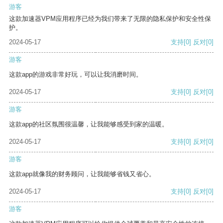
游客
这款加速器VPM应用程序已经为我们带来了无限的隐私保护和安全性保
护。
2024-05-17
支持
[0]
反对
[0]
游客
这款app的游戏非常好玩，可以让我消磨时间。
2024-05-17
支持
[0]
反对
[0]
游客
这款app的社区氛围很温馨，让我能够感受到家的温暖。
2024-05-17
支持
[0]
反对
[0]
游客
这款app就像我的财务顾问，让我能够省钱又省心。
2024-05-17
支持
[0]
反对
[0]
游客