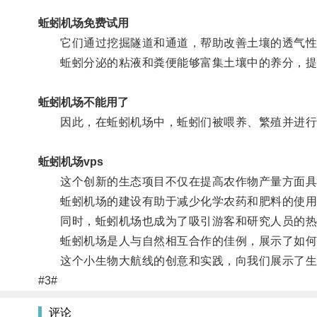
蚯蚓机场免费试用
它们通过挖掘隧道和通道，帮助改善土壤的透气性
蚯蚓分泌的粘液和粪便能够富集土壤中的养分，提
蚯蚓机场不能用了
因此，在蚯蚓机场中，蚯蚓们被喂养、繁殖并进行
蚯蚓机场vps
这个创新的生态项目不仅在提高农作物产量方面具
蚯蚓机场的建设有助于减少化学农药和肥料的使用
同时，蚯蚓机场也成为了吸引游客和研究人员的热
蚯蚓机场是人与自然相互合作的佳例，展示了如何
这个小生物大航线的创意和实践，向我们展示了生
#3#
评论