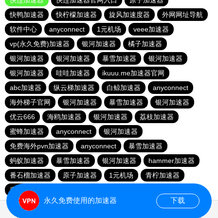
快连加速器
快连加速器官网入口
原子加速器
快鸭加速器
快柠檬加速器
旋风加速度器
外网网址导航
软件中心
anyconnect
1元机场
veee加速器
vp(永久免费)加速器
银河加速器
橘子加速器
银河加速器
银河加速器
暴雪加速器
银河加速器
银河加速器
哇哇加速器
ikuuu.me加速器官网
abc加速器
纵云梯加速器
白鲸加速器
anyconnect
海外梯子官网
银河加速器
暴雪加速器
银河加速器
优云666
海鸥加速器
银河加速器
荔枝加速器
蜜蜂加速器
anyconnect
银河加速器
免费海外pvn加速器
anyconnect
暴雪加速器
蚂蚁加速器
暴雪加速器
银河加速器
hammer加速器
番石榴加速器
原子加速器
1元机场
青柠加速器
青柠加速器
vp(永久免费)加速器
永久免费使用的加速器
下载
0.052973s