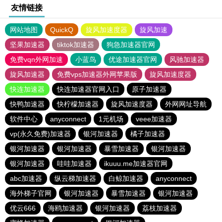
友情链接
网站地图
QuickQ
旋风加速度器
旋风加速
坚果加速器
tiktok加速器
狗急加速器官网
免费vqn外网加速
小蓝鸟
优途加速器官网
风驰加速器
旋风加速器
免费vps加速器外网苹果版
旋风加速度器
快连加速器
快连加速器官网入口
原子加速器
快鸭加速器
快柠檬加速器
旋风加速度器
外网网址导航
软件中心
anyconnect
1元机场
veee加速器
vp(永久免费)加速器
银河加速器
橘子加速器
银河加速器
银河加速器
暴雪加速器
银河加速器
银河加速器
哇哇加速器
ikuuu.me加速器官网
abc加速器
纵云梯加速器
白鲸加速器
anyconnect
海外梯子官网
银河加速器
暴雪加速器
银河加速器
优云666
海鸥加速器
银河加速器
荔枝加速器