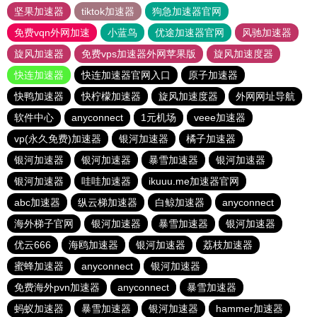
坚果加速器
tiktok加速器
狗急加速器官网
免费vqn外网加速
小蓝鸟
优途加速器官网
风驰加速器
旋风加速器
免费vps加速器外网苹果版
旋风加速度器
快连加速器
快连加速器官网入口
原子加速器
快鸭加速器
快柠檬加速器
旋风加速度器
外网网址导航
软件中心
anyconnect
1元机场
veee加速器
vp(永久免费)加速器
银河加速器
橘子加速器
银河加速器
银河加速器
暴雪加速器
银河加速器
银河加速器
哇哇加速器
ikuuu.me加速器官网
abc加速器
纵云梯加速器
白鲸加速器
anyconnect
海外梯子官网
银河加速器
暴雪加速器
银河加速器
优云666
海鸥加速器
银河加速器
荔枝加速器
蜜蜂加速器
anyconnect
银河加速器
免费海外pvn加速器
anyconnect
暴雪加速器
蚂蚁加速器
暴雪加速器
银河加速器
hammer加速器