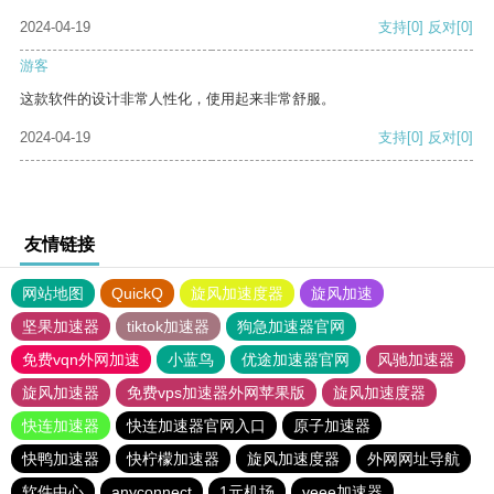
2024-04-19
支持
[0]
反对
[0]
游客
这款软件的设计非常人性化，使用起来非常舒服。
2024-04-19
支持
[0]
反对
[0]
友情链接
网站地图
QuickQ
旋风加速度器
旋风加速
坚果加速器
tiktok加速器
狗急加速器官网
免费vqn外网加速
小蓝鸟
优途加速器官网
风驰加速器
旋风加速器
免费vps加速器外网苹果版
旋风加速度器
快连加速器
快连加速器官网入口
原子加速器
快鸭加速器
快柠檬加速器
旋风加速度器
外网网址导航
软件中心
anyconnect
1元机场
veee加速器