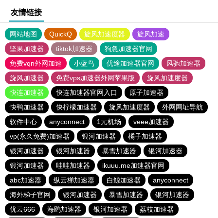
友情链接
网站地图
QuickQ
旋风加速度器
旋风加速
坚果加速器
tiktok加速器
狗急加速器官网
免费vqn外网加速
小蓝鸟
优途加速器官网
风驰加速器
旋风加速器
免费vps加速器外网苹果版
旋风加速度器
快连加速器
快连加速器官网入口
原子加速器
快鸭加速器
快柠檬加速器
旋风加速度器
外网网址导航
软件中心
anyconnect
1元机场
veee加速器
vp(永久免费)加速器
银河加速器
橘子加速器
银河加速器
银河加速器
暴雪加速器
银河加速器
银河加速器
哇哇加速器
ikuuu.me加速器官网
abc加速器
纵云梯加速器
白鲸加速器
anyconnect
海外梯子官网
银河加速器
暴雪加速器
银河加速器
优云666
海鸥加速器
银河加速器
荔枝加速器