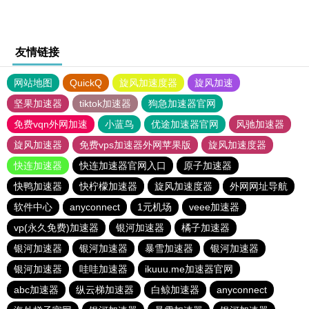
友情链接
网站地图
QuickQ
旋风加速度器
旋风加速
坚果加速器
tiktok加速器
狗急加速器官网
免费vqn外网加速
小蓝鸟
优途加速器官网
风驰加速器
旋风加速器
免费vps加速器外网苹果版
旋风加速度器
快连加速器
快连加速器官网入口
原子加速器
快鸭加速器
快柠檬加速器
旋风加速度器
外网网址导航
软件中心
anyconnect
1元机场
veee加速器
vp(永久免费)加速器
银河加速器
橘子加速器
银河加速器
银河加速器
暴雪加速器
银河加速器
银河加速器
哇哇加速器
ikuuu.me加速器官网
abc加速器
纵云梯加速器
白鲸加速器
anyconnect