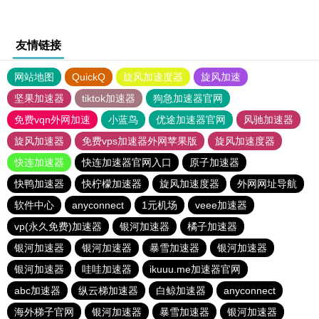
友情链接
网站地图
QuickQ
旋风加速度器
旋风加速
坚果加速器
tiktok加速器
狗急加速器官网
免费vqn外网加速
小蓝鸟
优途加速器官网
风驰加速器
旋风加速器
免费vps加速器外网苹果版
旋风加速度器
快连加速器
快连加速器官网入口
原子加速器
快鸭加速器
快柠檬加速器
旋风加速度器
外网网址导航
软件中心
anyconnect
1元机场
veee加速器
vp(永久免费)加速器
银河加速器
橘子加速器
银河加速器
银河加速器
暴雪加速器
银河加速器
银河加速器
哇哇加速器
ikuuu.me加速器官网
abc加速器
纵云梯加速器
白鲸加速器
anyconnect
海外梯子官网
银河加速器
暴雪加速器
银河加速器