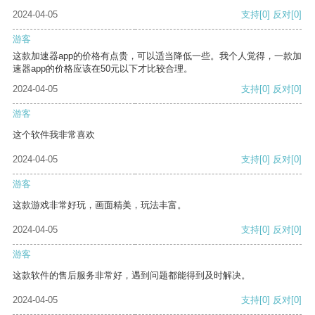
2024-04-05
支持
[0]
反对
[0]
游客
这款加速器app的价格有点贵，可以适当降低一些。我个人觉得，一款加
速器app的价格应该在50元以下才比较合理。
2024-04-05
支持
[0]
反对
[0]
游客
这个软件我非常喜欢
2024-04-05
支持
[0]
反对
[0]
游客
这款游戏非常好玩，画面精美，玩法丰富。
2024-04-05
支持
[0]
反对
[0]
游客
这款软件的售后服务非常好，遇到问题都能得到及时解决。
2024-04-05
支持
[0]
反对
[0]