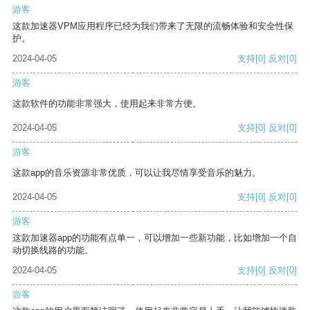
游客
这款加速器VPM应用程序已经为我们带来了无限的流畅体验和安全性保
护。
2024-04-05
支持
[0]
反对
[0]
游客
这款软件的功能非常强大，使用起来非常方便。
2024-04-05
支持
[0]
反对
[0]
游客
这款app的音乐资源非常优质，可以让我尽情享受音乐的魅力。
2024-04-05
支持
[0]
反对
[0]
游客
这款加速器app的功能有点单一，可以增加一些新功能，比如增加一个自
动切换线路的功能。
2024-04-05
支持
[0]
反对
[0]
游客