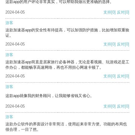
这款app的用户评论非常真实，可以帮助我做出更准确的选择。
2024-04-05
支持
[0]
反对
[0]
游客
这款加速器app的安全性有待提高，可以加强防护措施，比如增加双重验
证。
2024-04-05
支持
[0]
反对
[0]
游客
这款加速器app简直是居家旅行必备神器，无论是看视频、玩游戏还是工
作办公，都能畅享高速网络，再也不用担心网速卡顿了。
2024-04-05
支持
[0]
反对
[0]
游客
这款app就像我的财务顾问，让我能够省钱又省心。
2024-04-05
支持
[0]
反对
[0]
游客
这款办公软件的界面设计非常简洁，使用起来非常方便。功能的布局也
很合理，一目了然。