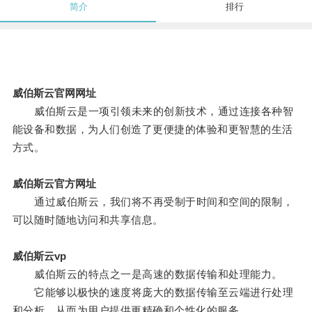
简介
排行
威伯斯云官网网址
威伯斯云是一项引领未来的创新技术，通过连接各种智
能设备和数据，为人们创造了更便捷的体验和更智慧的生活
方式。
威伯斯云官方网址
通过威伯斯云，我们将不再受制于时间和空间的限制，
可以随时随地访问和共享信息。
威伯斯云vp
威伯斯云的特点之一是高速的数据传输和处理能力。
它能够以极快的速度将庞大的数据传输至云端进行处理
和分析，从而为用户提供更精确和个性化的服务。