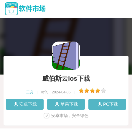
威伯斯云ios下载
工具
|
时间：2024-04-05
|
安卓下载
苹果下载
PC下载
安卓市场，安全绿色