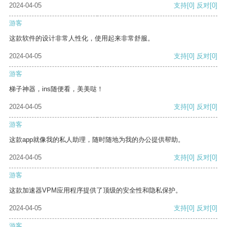
2024-04-05
支持
[0]
反对
[0]
游客
这款软件的设计非常人性化，使用起来非常舒服。
2024-04-05
支持
[0]
反对
[0]
游客
梯子神器，ins随便看，美美哒！
2024-04-05
支持
[0]
反对
[0]
游客
这款app就像我的私人助理，随时随地为我的办公提供帮助。
2024-04-05
支持
[0]
反对
[0]
游客
这款加速器VPM应用程序提供了顶级的安全性和隐私保护。
2024-04-05
支持
[0]
反对
[0]
游客