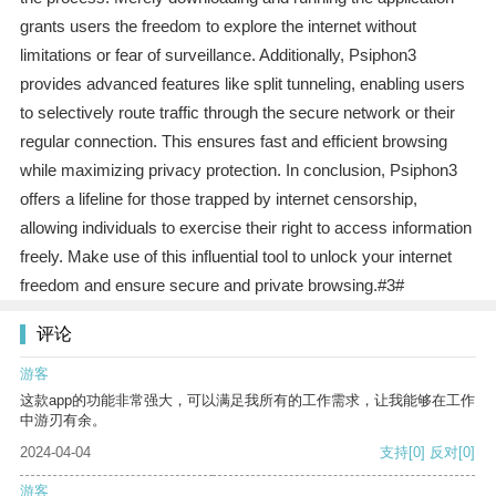
grants users the freedom to explore the internet without
limitations or fear of surveillance. Additionally, Psiphon3
provides advanced features like split tunneling, enabling users
to selectively route traffic through the secure network or their
regular connection. This ensures fast and efficient browsing
while maximizing privacy protection. In conclusion, Psiphon3
offers a lifeline for those trapped by internet censorship,
allowing individuals to exercise their right to access information
freely. Make use of this influential tool to unlock your internet
freedom and ensure secure and private browsing.#3#
评论
游客
这款app的功能非常强大，可以满足我所有的工作需求，让我能够在工作
中游刃有余。
2024-04-04
支持
[0]
反对
[0]
游客