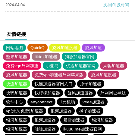
2024-04-04
支持
[0]
反对
[0]
友情链接
网站地图
QuickQ
旋风加速度器
旋风加速
坚果加速器
tiktok加速器
狗急加速器官网
免费vqn外网加速
小蓝鸟
优途加速器官网
风驰加速器
旋风加速器
免费vps加速器外网苹果版
旋风加速度器
快连加速器
快连加速器官网入口
原子加速器
快鸭加速器
快柠檬加速器
旋风加速度器
外网网址导航
软件中心
anyconnect
1元机场
veee加速器
vp(永久免费)加速器
银河加速器
橘子加速器
银河加速器
银河加速器
暴雪加速器
银河加速器
银河加速器
哇哇加速器
ikuuu.me加速器官网