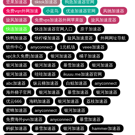
坚果加速器
tiktok加速器
狗急加速器官网
免费vqn外网加速
小蓝鸟
优途加速器官网
风驰加速器
旋风加速器
免费vps加速器外网苹果版
旋风加速度器
快连加速器
快连加速器官网入口
原子加速器
快鸭加速器
快柠檬加速器
旋风加速度器
外网网址导航
软件中心
anyconnect
1元机场
veee加速器
vp(永久免费)加速器
银河加速器
橘子加速器
银河加速器
银河加速器
暴雪加速器
银河加速器
银河加速器
哇哇加速器
ikuuu.me加速器官网
abc加速器
纵云梯加速器
白鲸加速器
anyconnect
海外梯子官网
银河加速器
暴雪加速器
银河加速器
优云666
海鸥加速器
银河加速器
荔枝加速器
蜜蜂加速器
anyconnect
银河加速器
免费海外pvn加速器
anyconnect
暴雪加速器
蚂蚁加速器
暴雪加速器
银河加速器
hammer加速器