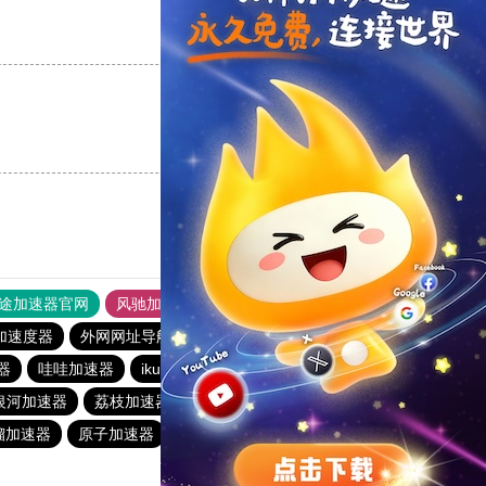
支持
[0]
反对
[0]
支持
[0]
反对
[0]
途加速器官网
风驰加速器
旋风加速器
加速度器
外网网址导航
软件中心
anyconnect
1元机场
器
哇哇加速器
ikuuu.me加速器官网
abc加速器
银河加速器
荔枝加速器
蜜蜂加速器
anyconnect
榴加速器
原子加速器
1元机场
青柠加速器
青柠加速器