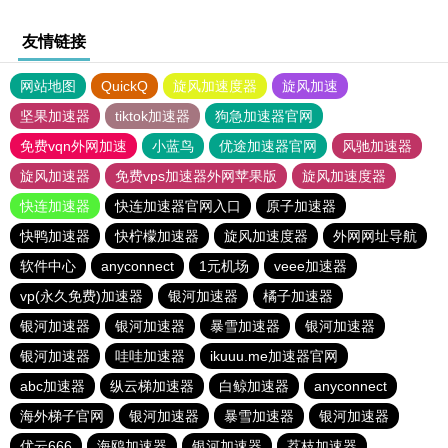
友情链接
网站地图
QuickQ
旋风加速度器
旋风加速
坚果加速器
tiktok加速器
狗急加速器官网
免费vqn外网加速
小蓝鸟
优途加速器官网
风驰加速器
旋风加速器
免费vps加速器外网苹果版
旋风加速度器
快连加速器
快连加速器官网入口
原子加速器
快鸭加速器
快柠檬加速器
旋风加速度器
外网网址导航
软件中心
anyconnect
1元机场
veee加速器
vp(永久免费)加速器
银河加速器
橘子加速器
银河加速器
银河加速器
暴雪加速器
银河加速器
银河加速器
哇哇加速器
ikuuu.me加速器官网
abc加速器
纵云梯加速器
白鲸加速器
anyconnect
海外梯子官网
银河加速器
暴雪加速器
银河加速器
优云666
海鸥加速器
银河加速器
荔枝加速器