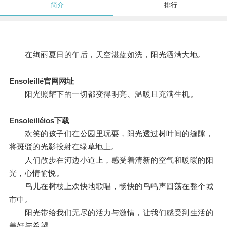
简介
排行
在绚丽夏日的午后，天空湛蓝如洗，阳光洒满大地。
Ensoleillé官网网址
阳光照耀下的一切都变得明亮、温暖且充满生机。
Ensoleilléios下载
欢笑的孩子们在公园里玩耍，阳光透过树叶间的缝隙，
将斑驳的光影投射在绿草地上。
人们散步在河边小道上，感受着清新的空气和暖暖的阳
光，心情愉悦。
鸟儿在树枝上欢快地歌唱，畅快的鸟鸣声回荡在整个城
市中。
阳光带给我们无尽的活力与激情，让我们感受到生活的
美好与希望。