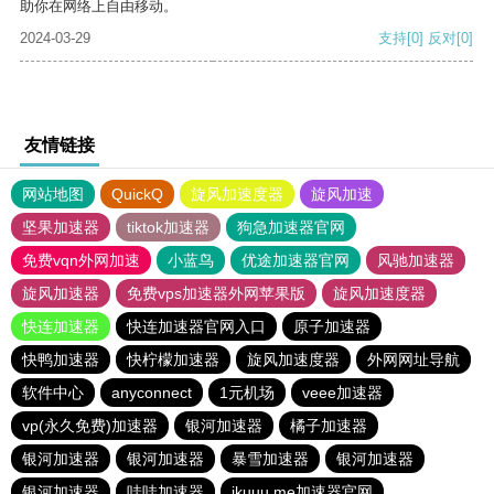
助你在网络上自由移动。
2024-03-29
支持
[0]
反对
[0]
友情链接
网站地图
QuickQ
旋风加速度器
旋风加速
坚果加速器
tiktok加速器
狗急加速器官网
免费vqn外网加速
小蓝鸟
优途加速器官网
风驰加速器
旋风加速器
免费vps加速器外网苹果版
旋风加速度器
快连加速器
快连加速器官网入口
原子加速器
快鸭加速器
快柠檬加速器
旋风加速度器
外网网址导航
软件中心
anyconnect
1元机场
veee加速器
vp(永久免费)加速器
银河加速器
橘子加速器
银河加速器
银河加速器
暴雪加速器
银河加速器
银河加速器
哇哇加速器
ikuuu.me加速器官网