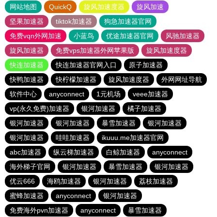
网站地图
QuickQ
旋风加速度器
旋风加速
坚果加速器
tiktok加速器
狗急加速器官网
免费vqn外网加速
小蓝鸟
优途加速器官网
风驰加速器
旋风加速器
免费vps加速器外网苹果版
旋风加速度器
快连加速器
快连加速器官网入口
原子加速器
快鸭加速器
快柠檬加速器
旋风加速度器
外网网址导航
软件中心
anyconnect
1元机场
veee加速器
vp(永久免费)加速器
银河加速器
橘子加速器
银河加速器
银河加速器
暴雪加速器
银河加速器
银河加速器
哇哇加速器
ikuuu.me加速器官网
abc加速器
纵云梯加速器
白鲸加速器
anyconnect
海外梯子官网
银河加速器
暴雪加速器
银河加速器
优云666
海鸥加速器
银河加速器
荔枝加速器
蜜蜂加速器
anyconnect
银河加速器
免费海外pvn加速器
anyconnect
暴雪加速器