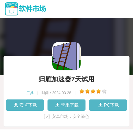
归雁加速器7天试用
工具
|
时间：2024-03-28
|
安卓下载
苹果下载
PC下载
安卓市场，安全绿色