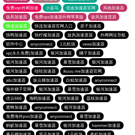
免费vqn外网加速
小蓝鸟
优途加速器官网
风驰加速器
旋风加速器
免费vps加速器外网苹果版
旋风加速度器
快连加速器
快连加速器官网入口
原子加速器
快鸭加速器
快柠檬加速器
旋风加速度器
外网网址导航
软件中心
anyconnect
1元机场
veee加速器
vp(永久免费)加速器
银河加速器
橘子加速器
银河加速器
银河加速器
暴雪加速器
银河加速器
银河加速器
哇哇加速器
ikuuu.me加速器官网
abc加速器
纵云梯加速器
白鲸加速器
anyconnect
海外梯子官网
银河加速器
暴雪加速器
银河加速器
优云666
海鸥加速器
银河加速器
荔枝加速器
蜜蜂加速器
anyconnect
银河加速器
免费海外pvn加速器
anyconnect
暴雪加速器
蚂蚁加速器
暴雪加速器
银河加速器
hammer加速器
番石榴加速器
原子加速器
1元机场
青柠加速器