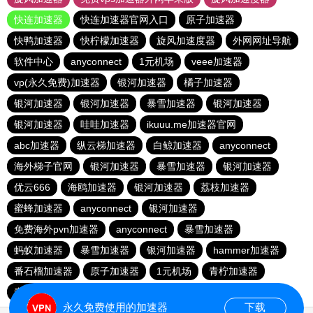
快连加速器
快连加速器官网入口
原子加速器
快鸭加速器
快柠檬加速器
旋风加速度器
外网网址导航
软件中心
anyconnect
1元机场
veee加速器
vp(永久免费)加速器
银河加速器
橘子加速器
银河加速器
银河加速器
暴雪加速器
银河加速器
银河加速器
哇哇加速器
ikuuu.me加速器官网
abc加速器
纵云梯加速器
白鲸加速器
anyconnect
海外梯子官网
银河加速器
暴雪加速器
银河加速器
优云666
海鸥加速器
银河加速器
荔枝加速器
蜜蜂加速器
anyconnect
银河加速器
免费海外pvn加速器
anyconnect
暴雪加速器
蚂蚁加速器
暴雪加速器
银河加速器
hammer加速器
番石榴加速器
原子加速器
1元机场
青柠加速器
青柠加速器
vp(永久免费)加速器
永久免费使用的加速器
下载