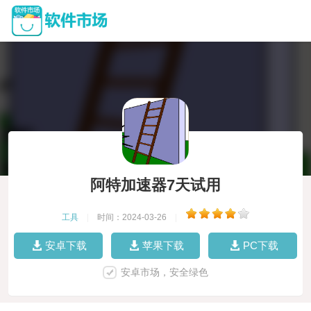
阿特加速器7天试用
工具
|
时间：2024-03-26
|
安卓下载
苹果下载
PC下载
安卓市场，安全绿色