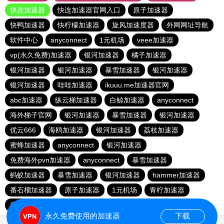
快连加速器
快连加速器官网入口
原子加速器
快鸭加速器
快柠檬加速器
旋风加速度器
外网网址导航
软件中心
anyconnect
1元机场
veee加速器
vp(永久免费)加速器
银河加速器
橘子加速器
银河加速器
银河加速器
暴雪加速器
银河加速器
银河加速器
哇哇加速器
ikuuu.me加速器官网
abc加速器
纵云梯加速器
白鲸加速器
anyconnect
海外梯子官网
银河加速器
暴雪加速器
银河加速器
优云666
海鸥加速器
银河加速器
荔枝加速器
蜜蜂加速器
anyconnect
银河加速器
免费海外pvn加速器
anyconnect
暴雪加速器
蚂蚁加速器
暴雪加速器
银河加速器
hammer加速器
番石榴加速器
原子加速器
1元机场
青柠加速器
青柠加速器
vp(永久免费)加速器
永久免费使用的加速器
下载