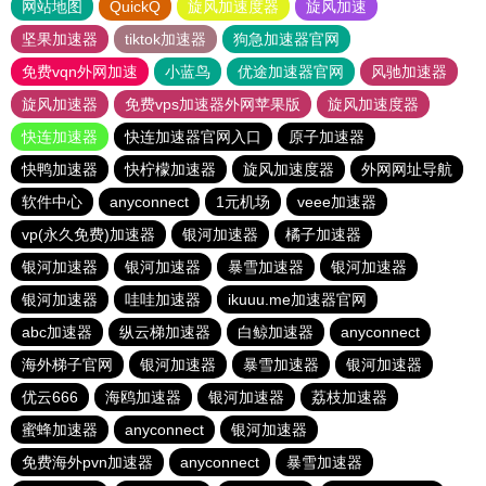
网站地图
QuickQ
旋风加速度器
旋风加速
坚果加速器
tiktok加速器
狗急加速器官网
免费vqn外网加速
小蓝鸟
优途加速器官网
风驰加速器
旋风加速器
免费vps加速器外网苹果版
旋风加速度器
快连加速器
快连加速器官网入口
原子加速器
快鸭加速器
快柠檬加速器
旋风加速度器
外网网址导航
软件中心
anyconnect
1元机场
veee加速器
vp(永久免费)加速器
银河加速器
橘子加速器
银河加速器
银河加速器
暴雪加速器
银河加速器
银河加速器
哇哇加速器
ikuuu.me加速器官网
abc加速器
纵云梯加速器
白鲸加速器
anyconnect
海外梯子官网
银河加速器
暴雪加速器
银河加速器
优云666
海鸥加速器
银河加速器
荔枝加速器
蜜蜂加速器
anyconnect
银河加速器
免费海外pvn加速器
anyconnect
暴雪加速器