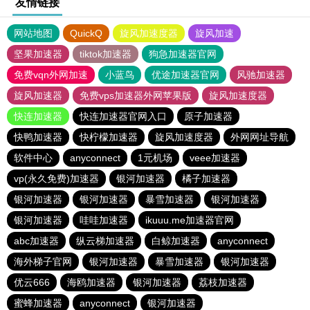
友情链接
网站地图
QuickQ
旋风加速度器
旋风加速
坚果加速器
tiktok加速器
狗急加速器官网
免费vqn外网加速
小蓝鸟
优途加速器官网
风驰加速器
旋风加速器
免费vps加速器外网苹果版
旋风加速度器
快连加速器
快连加速器官网入口
原子加速器
快鸭加速器
快柠檬加速器
旋风加速度器
外网网址导航
软件中心
anyconnect
1元机场
veee加速器
vp(永久免费)加速器
银河加速器
橘子加速器
银河加速器
银河加速器
暴雪加速器
银河加速器
银河加速器
哇哇加速器
ikuuu.me加速器官网
abc加速器
纵云梯加速器
白鲸加速器
anyconnect
海外梯子官网
银河加速器
暴雪加速器
银河加速器
优云666
海鸥加速器
银河加速器
荔枝加速器
蜜蜂加速器
anyconnect
银河加速器