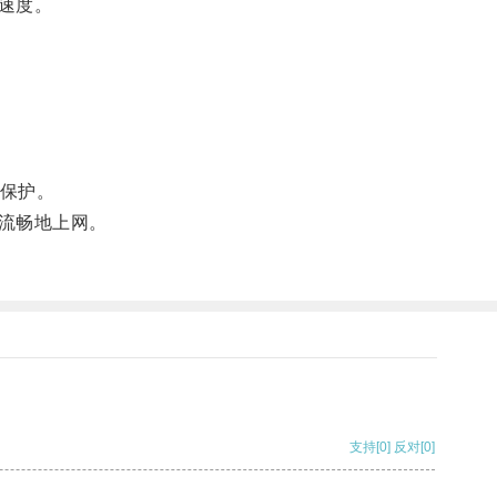
速度。
保护。
流畅地上网。
支持
[0]
反对
[0]