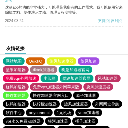
游客
这款app的功能非常强大，可以满足我所有的工作需求。我可以使用它来
编辑文档、制作演示文稿、管理日程安排等。
2024-03-24
支持
[0]
反对
[0]
友情链接
网站地图
QuickQ
旋风加速度器
旋风加速
坚果加速器
tiktok加速器
狗急加速器官网
免费vqn外网加速
小蓝鸟
优途加速器官网
风驰加速器
旋风加速器
免费vps加速器外网苹果版
旋风加速度器
快连加速器
快连加速器官网入口
原子加速器
快鸭加速器
快柠檬加速器
旋风加速度器
外网网址导航
软件中心
anyconnect
1元机场
veee加速器
vp(永久免费)加速器
银河加速器
橘子加速器