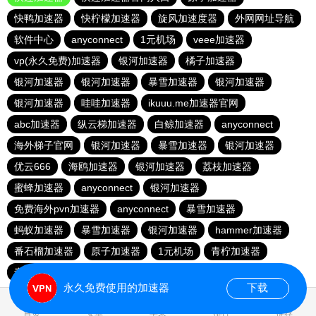
快鸭加速器
快柠檬加速器
旋风加速度器
外网网址导航
软件中心
anyconnect
1元机场
veee加速器
vp(永久免费)加速器
银河加速器
橘子加速器
银河加速器
银河加速器
暴雪加速器
银河加速器
银河加速器
哇哇加速器
ikuuu.me加速器官网
abc加速器
纵云梯加速器
白鲸加速器
anyconnect
海外梯子官网
银河加速器
暴雪加速器
银河加速器
优云666
海鸥加速器
银河加速器
荔枝加速器
蜜蜂加速器
anyconnect
银河加速器
免费海外pvn加速器
anyconnect
暴雪加速器
蚂蚁加速器
暴雪加速器
银河加速器
hammer加速器
番石榴加速器
原子加速器
1元机场
青柠加速器
青柠加速器
vp(永久免费)加速器
永久免费使用的加速器
下载
0.615709s
首页
安卓
苹果
排行
推荐