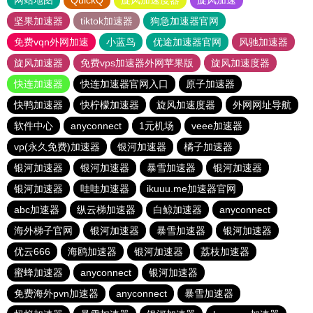
网站地图
QuickQ
旋风加速度器
旋风加速
坚果加速器
tiktok加速器
狗急加速器官网
免费vqn外网加速
小蓝鸟
优途加速器官网
风驰加速器
旋风加速器
免费vps加速器外网苹果版
旋风加速度器
快连加速器
快连加速器官网入口
原子加速器
快鸭加速器
快柠檬加速器
旋风加速度器
外网网址导航
软件中心
anyconnect
1元机场
veee加速器
vp(永久免费)加速器
银河加速器
橘子加速器
银河加速器
银河加速器
暴雪加速器
银河加速器
银河加速器
哇哇加速器
ikuuu.me加速器官网
abc加速器
纵云梯加速器
白鲸加速器
anyconnect
海外梯子官网
银河加速器
暴雪加速器
银河加速器
优云666
海鸥加速器
银河加速器
荔枝加速器
蜜蜂加速器
anyconnect
银河加速器
免费海外pvn加速器
anyconnect
暴雪加速器