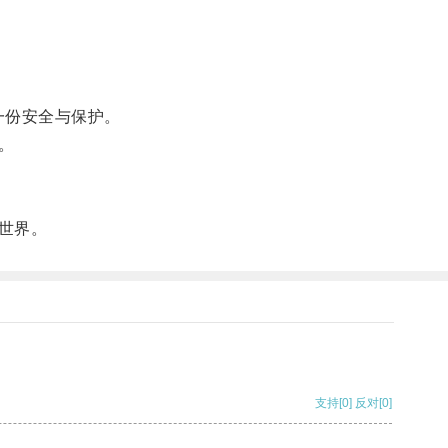
一份安全与保护。
。
世界。
支持
[0]
反对
[0]