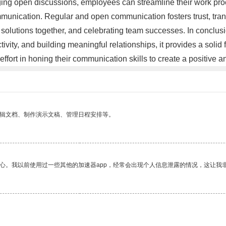
ging open discussions, employees can streamline their work proc
communication. Regular and open communication fosters trust, t
lutions together, and celebrating team successes. In conclusion,
ivity, and building meaningful relationships, it provides a solid
fort in honing their communication skills to create a positive 
编辑文档、制作演示文稿、管理日程安排等。
放心。我以前使用过一些其他的加速器app，经常会出现个人信息泄露的情况，这让我