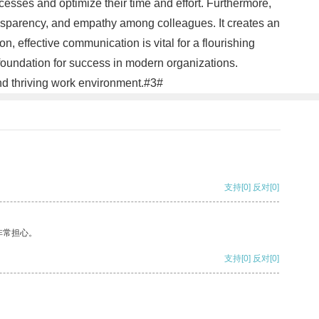
esses and optimize their time and effort. Furthermore,
ransparency, and empathy among colleagues. It creates an
 effective communication is vital for a flourishing
 foundation for success in modern organizations.
and thriving work environment.#3#
支持
[0]
反对
[0]
非常担心。
支持
[0]
反对
[0]