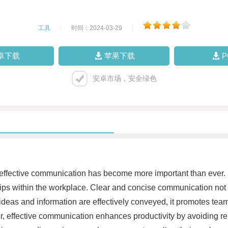
工具
|
时间：2024-03-29
|
卓下载
苹果下载
安卓市场，安全绿色
 effective communication has become more important than ever. I
ips within the workplace. Clear and concise communication not o
deas and information are effectively conveyed, it promotes te
effective communication enhances productivity by avoiding repet