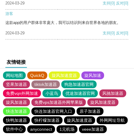
2024-03-29
支持
[0]
反对
[0]
游客
这款app的用户群体非常庞大，我可以结识到来自世界各地的朋友。
2024-03-29
支持
[0]
反对
[0]
友情链接
网站地图
QuickQ
旋风加速度器
旋风加速
坚果加速器
tiktok加速器
狗急加速器官网
免费vqn外网加速
小蓝鸟
优途加速器官网
风驰加速器
旋风加速器
免费vps加速器外网苹果版
旋风加速度器
快连加速器
快连加速器官网入口
原子加速器
快鸭加速器
快柠檬加速器
旋风加速度器
外网网址导航
软件中心
anyconnect
1元机场
veee加速器