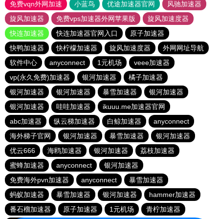
免费vqn外网加速
小蓝鸟
优途加速器官网
风驰加速器
旋风加速器
免费vps加速器外网苹果版
旋风加速度器
快连加速器
快连加速器官网入口
原子加速器
快鸭加速器
快柠檬加速器
旋风加速度器
外网网址导航
软件中心
anyconnect
1元机场
veee加速器
vp(永久免费)加速器
银河加速器
橘子加速器
银河加速器
银河加速器
暴雪加速器
银河加速器
银河加速器
哇哇加速器
ikuuu.me加速器官网
abc加速器
纵云梯加速器
白鲸加速器
anyconnect
海外梯子官网
银河加速器
暴雪加速器
银河加速器
优云666
海鸥加速器
银河加速器
荔枝加速器
蜜蜂加速器
anyconnect
银河加速器
免费海外pvn加速器
anyconnect
暴雪加速器
蚂蚁加速器
暴雪加速器
银河加速器
hammer加速器
番石榴加速器
原子加速器
1元机场
青柠加速器