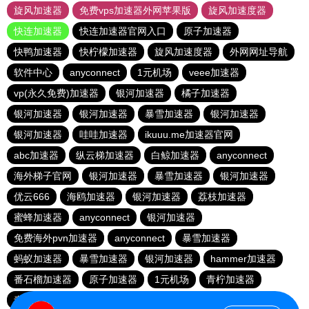
旋风加速器
免费vps加速器外网苹果版
旋风加速度器
快连加速器
快连加速器官网入口
原子加速器
快鸭加速器
快柠檬加速器
旋风加速度器
外网网址导航
软件中心
anyconnect
1元机场
veee加速器
vp(永久免费)加速器
银河加速器
橘子加速器
银河加速器
银河加速器
暴雪加速器
银河加速器
银河加速器
哇哇加速器
ikuuu.me加速器官网
abc加速器
纵云梯加速器
白鲸加速器
anyconnect
海外梯子官网
银河加速器
暴雪加速器
银河加速器
优云666
海鸥加速器
银河加速器
荔枝加速器
蜜蜂加速器
anyconnect
银河加速器
免费海外pvn加速器
anyconnect
暴雪加速器
蚂蚁加速器
暴雪加速器
银河加速器
hammer加速器
番石榴加速器
原子加速器
1元机场
青柠加速器
青柠加速器
vp(永久免费)加速器